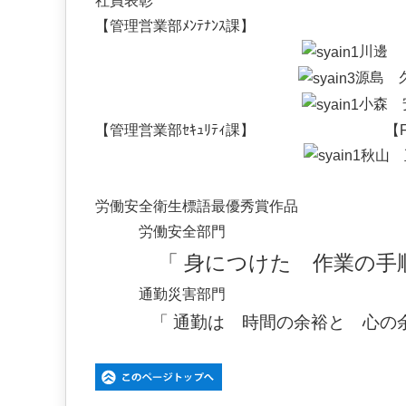
社員表彰
【管理営業部ﾒﾝﾃﾅﾝｽ課】
川邊 
源島 
小森 
【管理営業部ｾｷｭﾘﾃｨ課】
【
秋山 
労働安全衛生標語最優秀賞作品
労働安全部門
「 身につけた 作業の手順
通勤災害部門
「 通勤は 時間の余裕と 心の余