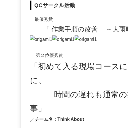
QCサークル活動
最優秀賞
「 作業手順の改善 」～大雨
第２位優秀賞
「初めて入る現場コースに
に、
時間の遅れも通常の担
事」
／
チーム名：Think About