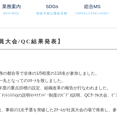
業務案内
SDGs
総合MS
BUISINESS
持続可能な開発目標
ISO9001/14001/45001
員大会/QC結果発表】
の都合等で全体の1/5程度の118名が参加しました。
一丸となってのｽﾀｰﾄを致しました。
年度の重点目標の設定、組織改革の報告が行なわれました。
ﾒﾝﾄｼｽﾃﾑ)の説明やﾏｲﾅﾝﾊﾞｰ制度のﾋﾞﾃﾞｵ説明、QCｻｰｸﾙ大会、ﾋﾞﾝ
。
動では、事前の1次予選を突破した2ﾁｰﾑが社員大会の場で発表し、