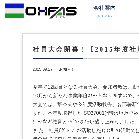
会社案内
COMPANY
社員大会閉幕！【2015年度社
2015.09.27 ｜
お知らせ
今年で12回目となる社員大会。参加者数は、勤務
10月から新たな事業年度ｽﾀｰﾄとなりますので、
大会では、辞令式や今年度活動報告、各部署新
また、本年度取得したISO27001(情報ｾｷｭﾘﾃｨﾏﾈｼﾞ
ｹﾞｰﾑなど教育とｲﾍﾞﾝﾄを行い盛り上がりました
ま た、社員6ｸﾞﾙｰﾌﾟが活動したＱＣｻｰｸﾙ活