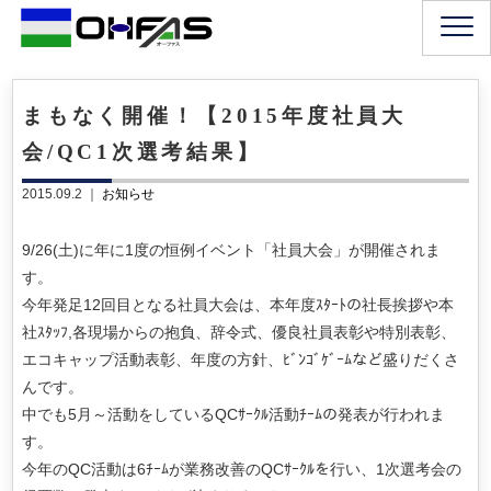
まもなく開催！【2015年度社員大
会/QC1次選考結果】
2015.09.2 ｜
お知らせ
9/26(土)に年に1度の恒例イベント「社員大会」が開催されま
す。
今年発足12回目となる社員大会は、本年度ｽﾀｰﾄの社長挨拶や本
社ｽﾀｯﾌ,各現場からの抱負、辞令式、優良社員表彰や特別表彰、
エコキャップ活動表彰、年度の方針、ﾋﾞﾝｺﾞｹﾞｰﾑなど盛りだくさ
んです。
中でも5月～活動をしているQCｻｰｸﾙ活動ﾁｰﾑの発表が行われま
す。
今年のQC活動は6ﾁｰﾑが業務改善のQCｻｰｸﾙを行い、1次選考会の