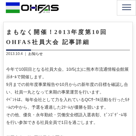
まもなく開催！2013年度第10回
OHFAS社員大会 記事詳細
2013.10.4 ｜
お知らせ
今年で10回目となる社員大会。10/5(土)に熊本市流通情報会館展
示ﾎｰﾙで開催します。
9月までの前年度事業報告や10月からの新年度の目標を確認し合
い、社員一丸となって来期の事業運営を行います。
ｲﾍﾞﾝﾄは、毎年会社として力を入れているQCｻｰｸﾙ活動を行った5ﾁ
ｰﾑの中から、予選を通過した2ﾁｰﾑが優勝を競います。
その他、優良・永年勤続・労働安全標語入選表彰、ﾋﾞﾝｺﾞｹﾞｰﾑ等
を行い参加できる社員全員で1日を過ごします。