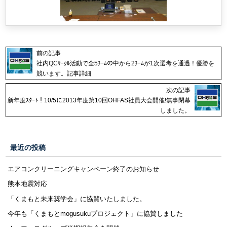
前の記事
社内QCｻｰｸﾙ活動で全5ﾁｰﾑの中から2ﾁｰﾑが1次選考を通過！優勝を
競います。記事詳細
次の記事
新年度ｽﾀｰﾄ！10/5に2013年度第10回OHFAS社員大会開催!無事閉幕
しました。
最近の投稿
エアコンクリーニングキャンペーン終了のお知らせ
熊本地震対応
「くまもと未来奨学会」に協賛いたしました。
今年も「くまもとmogusukuプロジェクト」に協賛しました