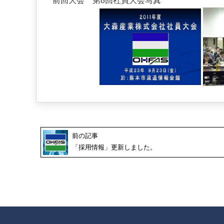
前回大会 第8回社員大会写真
前の記事
「採用情報」更新しました。