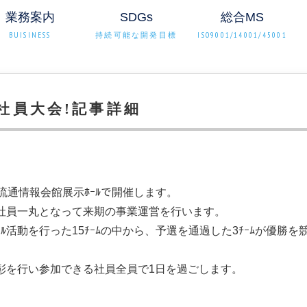
業務案内
SDGs
総合MS
BUISINESS
持続可能な開発目標
ISO9001/14001/45001
S社員大会!記事詳細
市流通情報会館展示ﾎｰﾙで開催します。
社員一丸となって来期の事業運営を行います。
ｸﾙ活動を行った15ﾁｰﾑの中から、予選を通過した3ﾁｰﾑが優勝を
彰を行い参加できる社員全員で1日を過ごします。