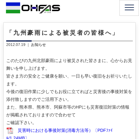
「九州豪雨による被災者の皆様へ」
2012.07.19 ｜
お知らせ
このたびの九州北部豪雨により被災された皆さまに、心からお見
舞いを申し上げます。
皆さま方の安全とご健康を願い、一日も早い復旧をお祈りいたし
ます。
今後の復旧作業に少しでもお役に立てればと災害後の事後対策を
添付致しますのでご活用下さい。
また、熊本県、熊本市、阿蘇市等のHPにも災害復旧対策の情報
が掲載されておりますので合わせて
ご確認下さい。
災害時における事後対策(消毒方法等）〔PDFﾌｧｲ
ﾙ/1.24MB〕