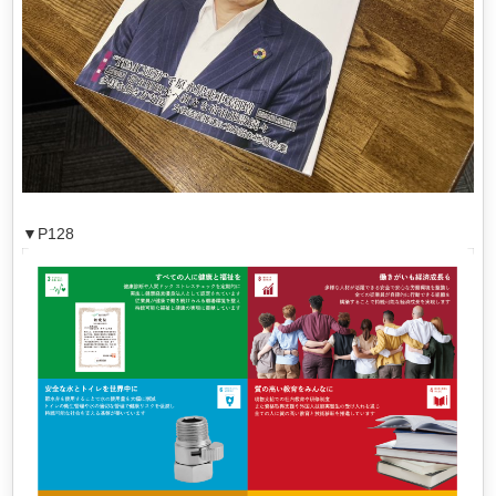
ｑ
▼P128