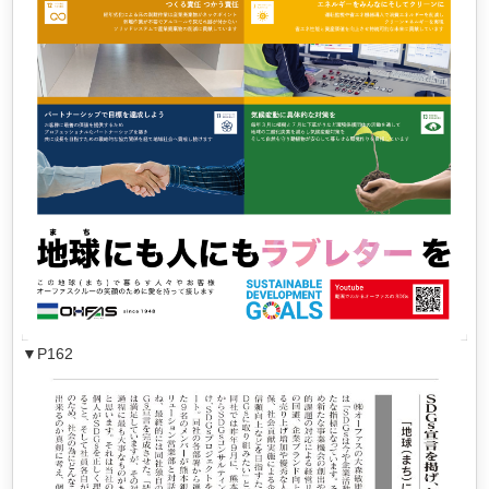
▼P162