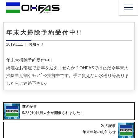
年末大掃除予約受付中!!
2019.11.1 ｜
お知らせ
年末大掃除予約受付中!!
綺麗なお部屋で新年を迎えませんか？OHFASではただ今年末大
掃除早期割引ｷｬﾝﾍﾟｰﾝ実施中です。手に負えない水廻り等ありま
したらご連絡下さい♪
前の記事
9/28(土)社員大会が開催されました！
次の記事
年末年始のお知らせ