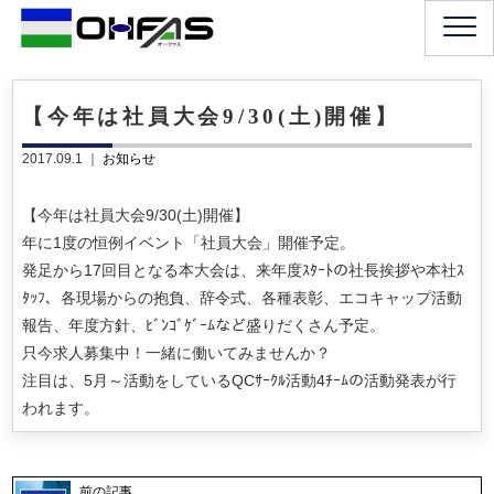
【今年は社員大会9/30(土)開催】
2017.09.1 ｜
お知らせ
【今年は社員大会9/30(土)開催】
年に1度の恒例イベント「社員大会」開催予定。
発足から17回目となる本大会は、来年度ｽﾀｰﾄの社長挨拶や本社ｽ
ﾀｯﾌ、各現場からの抱負、辞令式、各種表彰、エコキャップ活動
報告、年度方針、ﾋﾞﾝｺﾞｹﾞｰﾑなど盛りだくさん予定。
只今求人募集中！一緒に働いてみませんか？
注目は、5月～活動をしているQCｻｰｸﾙ活動4ﾁｰﾑの活動発表が行
われます。
前の記事