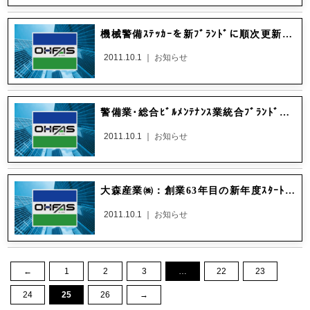
機械警備ｽﾃｯｶｰを新ﾌﾞﾗﾝﾄﾞに順次更新させていただきます。
2011.10.1 ｜
お知らせ
警備業･総合ﾋﾞﾙﾒﾝﾃﾅﾝｽ業統合ﾌﾞﾗﾝﾄﾞ「OHFAS」発足！新たなる挑戦ｽﾀｰﾄ！
2011.10.1 ｜
お知らせ
大森産業㈱：創業63年目の新年度ｽﾀｰﾄ！本年度もよろしくお願い致します。
2011.10.1 ｜
お知らせ
←
1
2
3
…
22
23
24
25
26
→