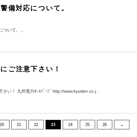
の警備対応について。
ついて。...
報にご注意下さい！
州電力ﾎｰﾑﾍﾟｰｼﾞ http://www.kyuden.co.j...
20
21
22
23
24
25
26
→