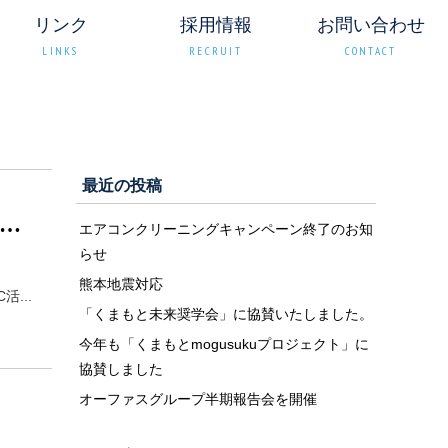
リンク
採用情報
お問い合わせ
LINKS
RECRUIT
CONTACT
最近の投稿
内QCｻｰｸﾙ活動で全12ﾁｰﾑの中から3ﾁｰﾑが1次選考を通過！記事詳細
エアコンクリーニングキャンペーン終了のお知
らせ
熊本地震対応
...
「くまもと未来奨学会」に協賛いたしました。
今年も「くまもとmogusukuプロジェクト」に
協賛しました
オーファスグループ半期報告会を開催