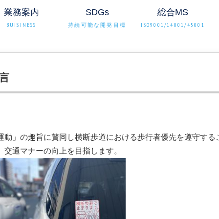
業務案内
SDGs
総合MS
BUISINESS
持続可能な開発目標
ISO9001/14001/45001
宣言
運動」の趣旨に賛同し横断歩道における歩行者優先を遵守する
、交通マナーの向上を目指します。